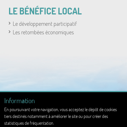
LE BÉNÉFICE LOCAL
Le développement participatif
Les retombées économiques
Information
En poursuivant votre navigation, vous acceptez le dépôt de cookies
tiers destinés notamment à améliorer le site ou pour créer des
statistiques de fréquentation.